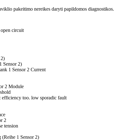
o pakeitimo nereikes daryti papildomos diagnostikos.
open circuit
 2)
1 Sensor 2)
ank 1 Sensor 2 Current
or 2 Module
eshold
fficiency too. low sporadic fault
nce
r 2
e tension
 (Reihe 1 Sensor 2)