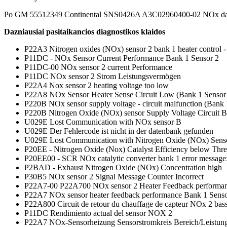
Po GM 55512349 Continental SNS0426A A3C02960400-02 NOx davikli
Dazniausiai pasitaikancios diagnostikos klaidos
P22A3 Nitrogen oxides (NOx) sensor 2 bank 1 heater control - 
P11DC - NOx Sensor Current Performance Bank 1 Sensor 2
P11DC-00 NOx sensor 2 current Performance
P11DC NOx sensor 2 Strom Leistungsvermögen
P22A4 Nox sensor 2 heating voltage too low
P22A8 NOx Sensor Heater Sense Circuit Low (Bank 1 Sensor
P220B NOx sensor supply voltage - circuit malfunction (Bank 
P220B Nitrogen Oxide (NOx) sensor Supply Voltage Circuit B
U029E Lost Communication with NOx sensor B
U029E Der Fehlercode ist nicht in der datenbank gefunden
U029E Lost Communication with Nitrogen Oxide (NOx) Sens
P20EE - Nitrogen Oxide (Nox) Catalyst Efficiency below Thr
P20EE00 - SCR NOx catalytic converter bank 1 error message: e
P2BAD - Exhaust Nitrogen Oxide (NOx) Concentration high
P30B5 NOx sensor 2 Signal Message Counter Incorrect
P22A7-00 P22A700 NOx sensor 2 Heater Feedback performa
P22A7 NOx sensor heater feedback performance Bank 1 Senso
P22A800 Circuit de retour du chauffage de capteur NOx 2 bass
P11DC Rendimiento actual del sensor NOX 2
P22A7 NOx-Sensorheizung Sensorstromkreis Bereich/Leistung