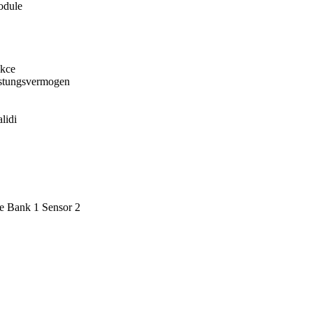
odule
kce
stungsvermogen
lidi
 Bank 1 Sensor 2