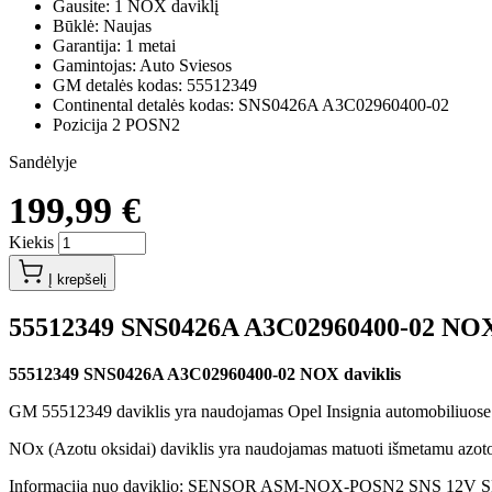
Gausite: 1 NOX daviklį
Būklė: Naujas
Garantija: 1 metai
Gamintojas: Auto Sviesos
GM detalės kodas: 55512349
Continental detalės kodas: SNS0426A A3C02960400-02
Pozicija 2 POSN2
Sandėlyje
199,99 €
Kiekis
Į krepšelį
55512349 SNS0426A A3C02960400-02 NOX 
55512349 SNS0426A A3C02960400-02 NOX daviklis
GM 55512349 daviklis yra naudojamas Opel Insignia automobiliuose s
NOx (Azotu oksidai) daviklis yra naudojamas matuoti išmetamu azoto 
Informacija nuo daviklio: SENSOR ASM-NOX-POSN2 SNS 12V 