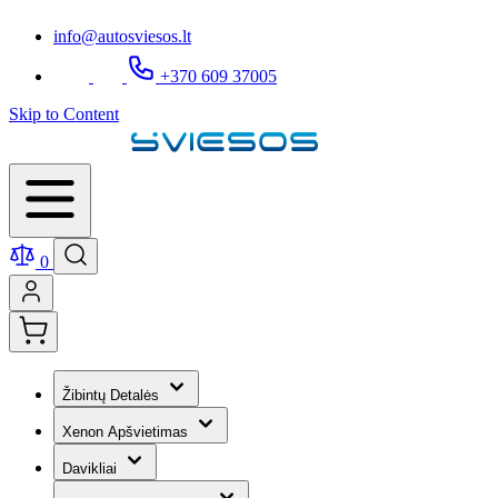
info@autosviesos.lt
+370 609 37005
Skip to Content
0
Žibintų Detalės
Xenon Apšvietimas
Davikliai