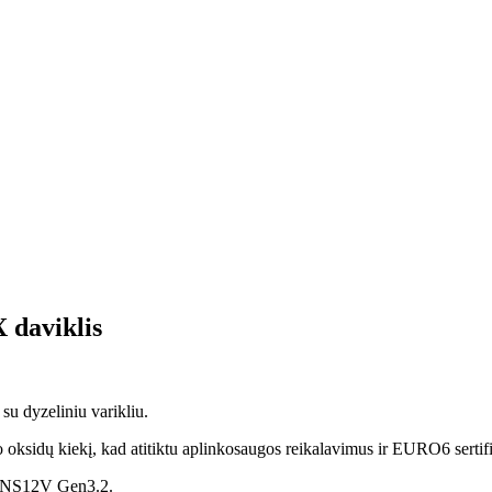
daviklis
u dyzeliniu varikliu.
oksidų kiekį, kad atitiktu aplinkosaugos reikalavimus ir EURO6 sertifi
SNS12V Gen3.2.