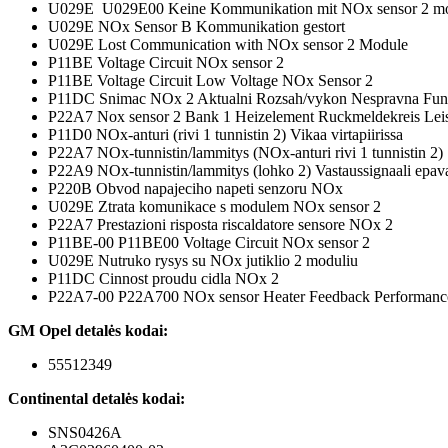
U029E U029E00 Keine Kommunikation mit NOx sensor 2 m
U029E NOx Sensor B Kommunikation gestort
U029E Lost Communication with NOx sensor 2 Module
P11BE Voltage Circuit NOx sensor 2
P11BE Voltage Circuit Low Voltage NOx Sensor 2
P11DC Snimac NOx 2 Aktualni Rozsah/vykon Nespravna Fun
P22A7 Nox sensor 2 Bank 1 Heizelement Ruckmeldekreis Lei
P11D0 NOx-anturi (rivi 1 tunnistin 2) Vikaa virtapiirissa
P22A7 NOx-tunnistin/lammitys (NOx-anturi rivi 1 tunnistin 2)
P22A9 NOx-tunnistin/lammitys (lohko 2) Vastaussignaali epava
P220B Obvod napajeciho napeti senzoru NOx
U029E Ztrata komunikace s modulem NOx sensor 2
P22A7 Prestazioni risposta riscaldatore sensore NOx 2
P11BE-00 P11BE00 Voltage Circuit NOx sensor 2
U029E Nutruko rysys su NOx jutiklio 2 moduliu
P11DC Cinnost proudu cidla NOx 2
P22A7-00 P22A700 NOx sensor Heater Feedback Performance
GM Opel detalės kodai:
55512349
Continental detalės kodai:
SNS0426A