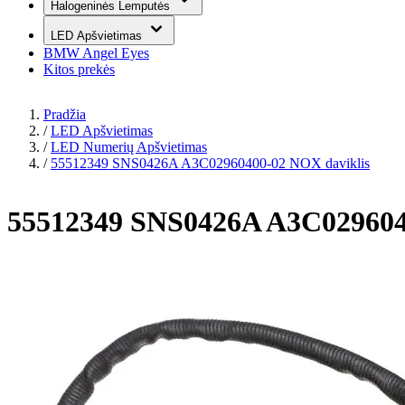
Halogeninės Lemputės
LED Apšvietimas
BMW Angel Eyes
Kitos prekės
Pradžia
/
LED Apšvietimas
/
LED Numerių Apšvietimas
/
55512349 SNS0426A A3C02960400-02 NOX daviklis
55512349 SNS0426A A3C029604