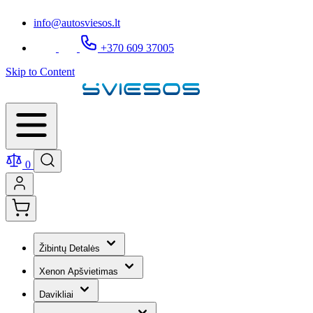
info@autosviesos.lt
+370 609 37005
Skip to Content
0
Žibintų Detalės
Xenon Apšvietimas
Davikliai