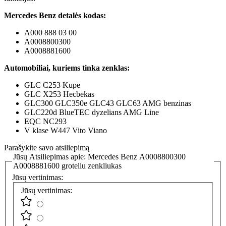
Mercedes Benz detalės kodas:
A000 888 03 00
A0008800300
A0008881600
Automobiliai, kuriems tinka zenklas:
GLC C253 Kupe
GLC X253 Hecbekas
GLC300 GLC350e GLC43 GLC63 AMG benzinas
GLC220d BlueTEC dyzelians AMG Line
EQC NC293
V klase W447 Vito Viano
Parašykite savo atsiliepimą
Jūsų Atsiliepimas apie:
Mercedes Benz A0008800300
A0008881600 groteliu zenkliukas
Jūsų vertinimas:
Jūsų vertinimas: