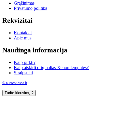
Grąžinimas
Privatumo politika
Rekvizitai
Kontaktai
Apie mus
Naudinga informacija
Kaip pirkti?
Kaip atskirti originalias Xenon lemputes?
Straipsniai
© autosviesos.lt
Turite klausimų ?