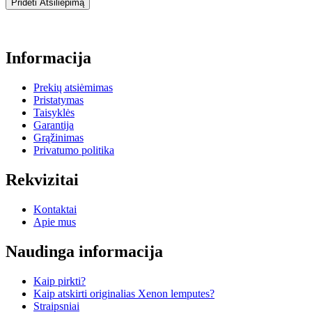
Pridėti Atsiliepimą
Informacija
Prekių atsiėmimas
Pristatymas
Taisyklės
Garantija
Grąžinimas
Privatumo politika
Rekvizitai
Kontaktai
Apie mus
Naudinga informacija
Kaip pirkti?
Kaip atskirti originalias Xenon lemputes?
Straipsniai