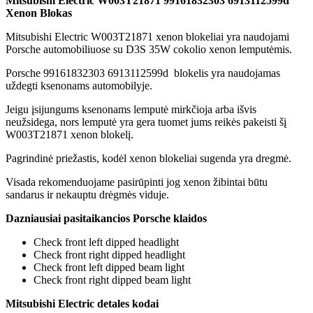
Mitsubishi Electric W003T21871 99161832303 6913112599d
Xenon Blokas
Mitsubishi Electric W003T21871 xenon blokeliai yra naudojami
Porsche automobiliuose su D3S 35W cokolio xenon lemputėmis.
Porsche 99161832303 6913112599d blokelis yra naudojamas
uždegti ksenonams automobilyje.
Jeigu įsijungums ksenonams lemputė mirkčioja arba išvis
neužsidega, nors lemputė yra gera tuomet jums reikės pakeisti šį
W003T21871 xenon blokelį.
Pagrindinė priežastis, kodėl xenon blokeliai sugenda yra dregmė.
Visada rekomenduojame pasirūpinti jog xenon žibintai būtu
sandarus ir nekauptu drėgmės viduje.
Dazniausiai pasitaikancios Porsche klaidos
Check front left dipped headlight
Check front right dipped headlight
Check front left dipped beam light
Check front right dipped beam light
Mitsubishi Electric detales kodai