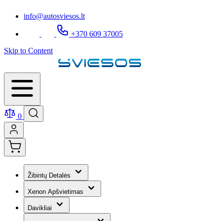
info@autosviesos.lt
+370 609 37005
Skip to Content
0
Žibintų Detalės
Xenon Apšvietimas
Davikliai