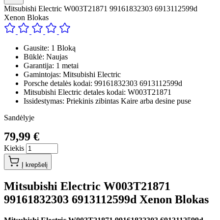
Mitsubishi Electric W003T21871 99161832303 6913112599d
Xenon Blokas
Gausite: 1 Bloką
Būklė: Naujas
Garantija: 1 metai
Gamintojas: Mitsubishi Electric
Porsche detalės kodai: 99161832303 6913112599d
Mitsubishi Electric detales kodai: W003T21871
Issidestymas: Priekinis zibintas Kaire arba desine puse
Sandėlyje
79,99 €
Kiekis
Į krepšelį
Mitsubishi Electric W003T21871
99161832303 6913112599d Xenon Blokas