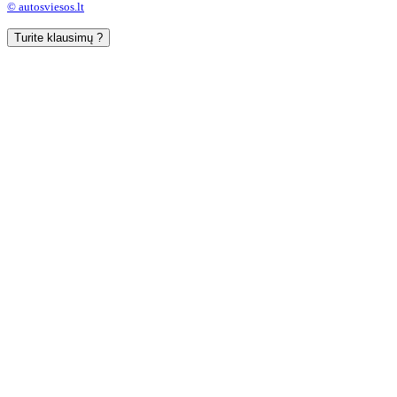
© autosviesos.lt
Turite klausimų ?