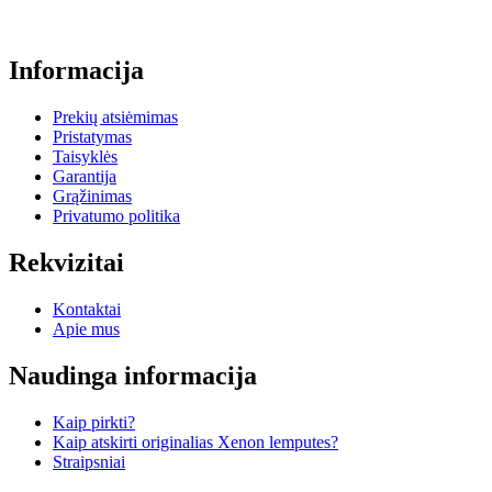
Informacija
Prekių atsiėmimas
Pristatymas
Taisyklės
Garantija
Grąžinimas
Privatumo politika
Rekvizitai
Kontaktai
Apie mus
Naudinga informacija
Kaip pirkti?
Kaip atskirti originalias Xenon lemputes?
Straipsniai