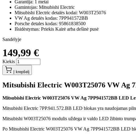
Garantija: 1 metai
Gamintojas: Mitsubishi Electric
Mitsubishi Electric detalės kodai: W003T25076
VW Ag detalės kodas: 7PP941572BB
Porsche detales kodas: 95861838500
Išsidėstymas: Priekis Kairė arba dešinė pusė
Sandėlyje
149,99 €
Kiekis
Į krepšelį
Mitsubishi Electric W003T25076 VW Ag
Mitsubishi Electric W003T25076 VW Ag 7PP941572BB LED Le
Mitsubishi Electric 7PP.941.572.BB LED blokas yra naudojamas piln
Mitsubishi W003T25076 modulis uždega ir valdo LED žibinto trumpas 
Po Mitsubishi Electric W003T25076 VW Ag 7PP941572BB LED bloko 