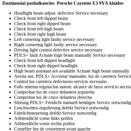
Dazniausiai pasitaikancios Porsche Cayenne E3 9YA
klaidos
Headlight beam adjust. defective Service necessary
Check front left dipped beam
Check front right dipped beam
Check front left high beam
Check front right high beam
Left cornering light faulty service necessary
Right cornering light faulty service necessary
Driving light control defective service necessary
PDLS+ fault Actuate high beam manually Service necessary
Check front left dipped headlight
Check front right dipped headlight
High beam assistant not available Actuate high beam manually
Averia sist. PDLS+ Accionar manualm. luz de carretera Servici
Control luz carretera defectuoso servicio necesario
Fallo sistema regulacion autom. alcance de faros servicio neces
Comprobar luz de cruce delantera izquierda
Comprobar luz de cruce delantera derecha
Störung PDLS+ Fernlicht manuell betätigen Service notwendig
Leuchweiten-regulierung defekt Service notwendig
Fahrlichtsteuerung defekt Service notwendig
Abblendlicht vorne links prüfen
Abblendlicht vorne rechts prüfen
Contrôler feu de croisement avant gauche