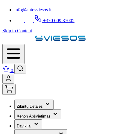
info@autosviesos.lt
+370 609 37005
Skip to Content
0
Žibintų Detalės
Xenon Apšvietimas
Davikliai