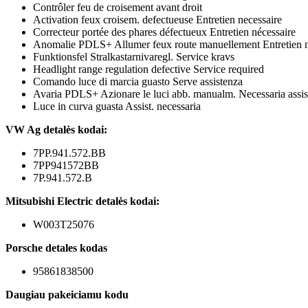
Contrôler feu de croisement avant droit
Activation feux croisem. defectueuse Entretien necessaire
Correcteur portée des phares défectueux Entretien nécessaire
Anomalie PDLS+ Allumer feux route manuellement Entretien n
Funktionsfel Stralkastarnivaregl. Service kravs
Headlight range regulation defective Service required
Comando luce di marcia guasto Serve assistenza
Avaria PDLS+ Azionare le luci abb. manualm. Necessaria assis
Luce in curva guasta Assist. necessaria
VW Ag detalės kodai:
7PP.941.572.BB
7PP941572BB
7P.941.572.B
Mitsubishi Electric detalės kodai:
W003T25076
Porsche detales kodas
95861838500
Daugiau pakeiciamu kodu