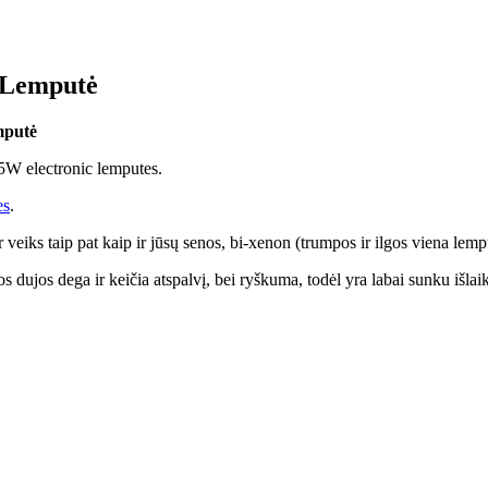
 Lemputė
mputė
5W electronic lemputes.
es
.
ks taip pat kaip ir jūsų senos, bi-xenon (trumpos ir ilgos viena lempu
dujos dega ir keičia atspalvį, bei ryškuma, todėl yra labai sunku išlaiky