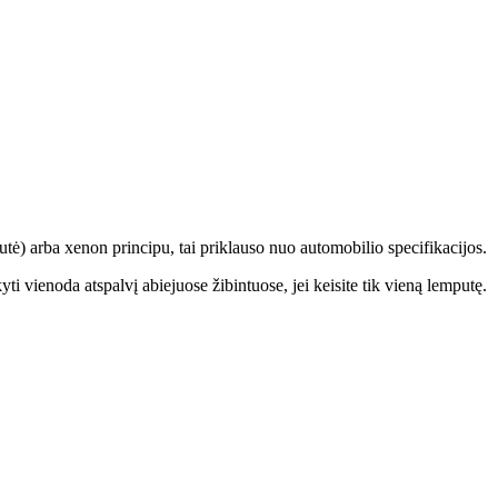
tė) arba xenon principu, tai priklauso nuo automobilio specifikacijos.
ti vienoda atspalvį abiejuose žibintuose, jei keisite tik vieną lemputę.