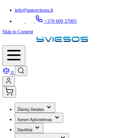
info@autosviesos.lt
+370 609 37005
Skip to Content
0
Žibintų Detalės
Xenon Apšvietimas
Davikliai