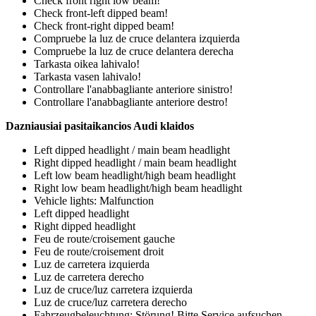
Check front right low beam!
Check front-left dipped beam!
Check front-right dipped beam!
Compruebe la luz de cruce delantera izquierda
Compruebe la luz de cruce delantera derecha
Tarkasta oikea lahivalo!
Tarkasta vasen lahivalo!
Controllare l'anabbagliante anteriore sinistro!
Controllare l'anabbagliante anteriore destro!
Dazniausiai pasitaikancios Audi klaidos
Left dipped headlight / main beam headlight
Right dipped headlight / main beam headlight
Left low beam headlight/high beam headlight
Right low beam headlight/high beam headlight
Vehicle lights: Malfunction
Left dipped headlight
Right dipped headlight
Feu de route/croisement gauche
Feu de route/croisement droit
Luz de carretera izquierda
Luz de carretera derecho
Luz de cruce/luz carretera izquierda
Luz de cruce/luz carretera derecho
Fahrzeugbeleuchtung: Störung! Bitte Service aufsuchen