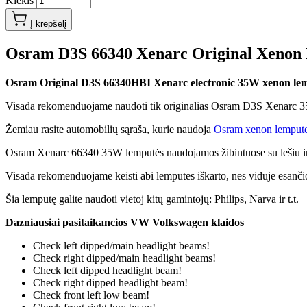
Kiekis
Į krepšelį
Osram D3S 66340 Xenarc Original Xenon
Osram Original D3S 66340HBI Xenarc electronic 35W xenon le
Visada rekomenduojame naudoti tik originalias Osram D3S Xenarc 3
Žemiau rasite automobilių sąraša, kurie naudoja
Osram xenon lemput
Osram Xenarc 66340 35W lemputės naudojamos žibintuose su lešiu ir vei
Visada rekomenduojame keisti abi lemputes iškarto, nes viduje esančios 
Šia lemputę galite naudoti vietoj kitų gamintojų: Philips, Narva ir t.t.
Dazniausiai pasitaikancios VW Volkswagen klaidos
Check left dipped/main headlight beams!
Check right dipped/main headlight beams!
Check left dipped headlight beam!
Check right dipped headlight beam!
Check front left low beam!