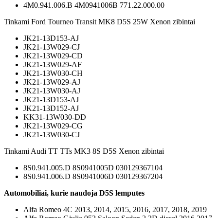
4M0.941.006.B 4M0941006B 771.22.000.00
Tinkami Ford Tourneo Transit MK8 D5S 25W Xenon zibintai
JK21-13D153-AJ
JK21-13W029-CJ
JK21-13W029-CD
JK21-13W029-AF
JK21-13W030-CH
JK21-13W029-AJ
JK21-13W030-AJ
JK21-13D153-AJ
JK21-13D152-AJ
KK31-13W030-DD
JK21-13W029-CG
JK21-13W030-CJ
Tinkami Audi TT TTs MK3 8S D5S Xenon zibintai
8S0.941.005.D 8S0941005D 030129367104
8S0.941.006.D 8S0941006D 030129367204
Automobiliai, kurie naudoja D5S lemputes
Alfa Romeo 4C 2013, 2014, 2015, 2016, 2017, 2018, 2019