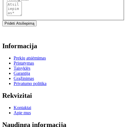
Pridėti Atsiliepimą
Informacija
Prekių atsiėmimas
Pristatymas
Taisyklės
Garantija
Grąžinimas
Privatumo politika
Rekvizitai
Kontaktai
Apie mus
Naudinga informacija