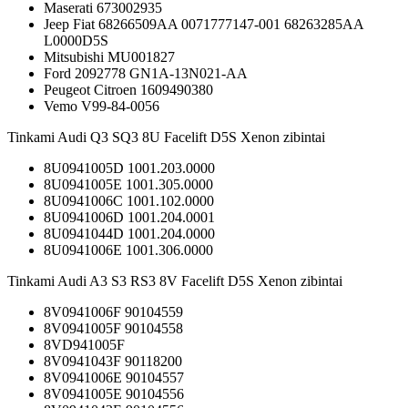
Maserati 673002935
Jeep Fiat 68266509AA 0071777147-001 68263285AA
L0000D5S
Mitsubishi MU001827
Ford 2092778 GN1A-13N021-AA
Peugeot Citroen 1609490380
Vemo V99-84-0056
Tinkami Audi Q3 SQ3 8U Facelift D5S Xenon zibintai
8U0941005D 1001.203.0000
8U0941005E 1001.305.0000
8U0941006C 1001.102.0000
8U0941006D 1001.204.0001
8U0941044D 1001.204.0000
8U0941006E 1001.306.0000
Tinkami Audi A3 S3 RS3 8V Facelift D5S Xenon zibintai
8V0941006F 90104559
8V0941005F 90104558
8VD941005F
8V0941043F 90118200
8V0941006E 90104557
8V0941005E 90104556