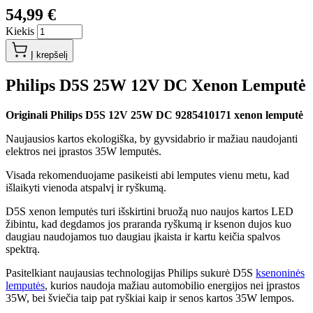
54,99 €
Kiekis
Į krepšelį
Philips D5S 25W 12V DC Xenon Lemputė
Originali Philips D5S 12V 25W DC 9285410171 xenon lemputė
Naujausios kartos ekologiška, by gyvsidabrio ir mažiau naudojanti
elektros nei įprastos 35W lemputės.
Visada rekomenduojame pasikeisti abi lemputes vienu metu, kad
išlaikyti vienoda atspalvį ir ryškumą.
D5S xenon lemputės turi išskirtini bruožą nuo naujos kartos LED
žibintu, kad degdamos jos praranda ryškumą ir ksenon dujos kuo
daugiau naudojamos tuo daugiau įkaista ir kartu keičia spalvos
spektrą.
Pasitelkiant naujausias technologijas Philips sukurė D5S
ksenoninės
lemputės
, kurios naudoja mažiau automobilio energijos nei įprastos
35W, bei šviečia taip pat ryškiai kaip ir senos kartos 35W lempos.