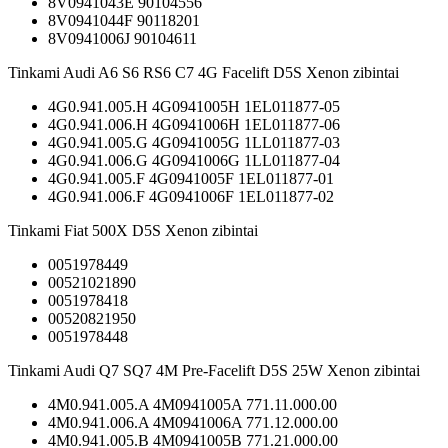
8V0941043E 90104556
8V0941044F 90118201
8V0941006J 90104611
Tinkami Audi A6 S6 RS6 C7 4G Facelift D5S Xenon zibintai
4G0.941.005.H 4G0941005H 1EL011877-05
4G0.941.006.H 4G0941006H 1EL011877-06
4G0.941.005.G 4G0941005G 1LL011877-03
4G0.941.006.G 4G0941006G 1LL011877-04
4G0.941.005.F 4G0941005F 1EL011877-01
4G0.941.006.F 4G0941006F 1EL011877-02
Tinkami Fiat 500X D5S Xenon zibintai
0051978449
00521021890
0051978418
00520821950
0051978448
Tinkami Audi Q7 SQ7 4M Pre-Facelift D5S 25W Xenon zibintai
4M0.941.005.A 4M0941005A 771.11.000.00
4M0.941.006.A 4M0941006A 771.12.000.00
4M0.941.005.B 4M0941005B 771.21.000.00