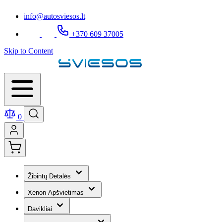
info@autosviesos.lt
+370 609 37005
Skip to Content
0
Žibintų Detalės
Xenon Apšvietimas
Davikliai