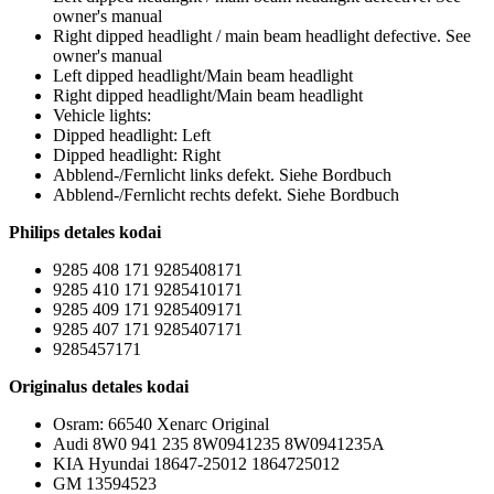
owner's manual
Right dipped headlight / main beam headlight defective. See
owner's manual
Left dipped headlight/Main beam headlight
Right dipped headlight/Main beam headlight
Vehicle lights:
Dipped headlight: Left
Dipped headlight: Right
Abblend-/Fernlicht links defekt. Siehe Bordbuch
Abblend-/Fernlicht rechts defekt. Siehe Bordbuch
Philips detales kodai
9285 408 171 9285408171
9285 410 171 9285410171
9285 409 171 9285409171
9285 407 171 9285407171
9285457171
Originalus detales kodai
Osram: 66540 Xenarc Original
Audi 8W0 941 235 8W0941235 8W0941235A
KIA Hyundai 18647-25012 1864725012
GM 13594523