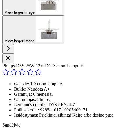
View larger image
View larger image
Philips D5S 25W 12V DC Xenon Lemputė
Gausite: 1 Xenon lemputę
Būklė: Naudota A+
Garantija: 6 menesiai
Gamintojas: Philips
Lemputės cokolis: D5S PK32d-7
Philips kodai: 9285410171 9285409171
Issidestymas: Priekiniai zibintai Kaire arba desine puse
Sandėlyje