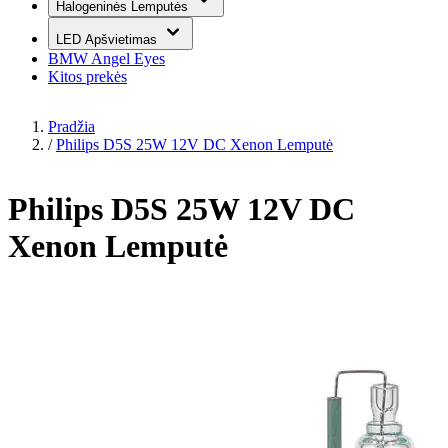
Halogeninės Lemputės
LED Apšvietimas
BMW Angel Eyes
Kitos prekės
Pradžia
/
Philips D5S 25W 12V DC Xenon Lemputė
Philips D5S 25W 12V DC
Xenon Lemputė