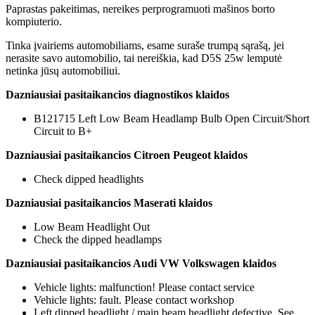
Paprastas pakeitimas, nereikes perprogramuoti mašinos borto
kompiuterio.
Tinka įvairiems automobiliams, esame suraše trumpą sąrašą, jei
nerasite savo automobilio, tai nereiškia, kad D5S 25w lemputė
netinka jūsų automobiliui.
Dazniausiai pasitaikancios diagnostikos klaidos
B121715 Left Low Beam Headlamp Bulb Open Circuit/Short
Circuit to B+
Dazniausiai pasitaikancios Citroen Peugeot klaidos
Check dipped headlights
Dazniausiai pasitaikancios Maserati klaidos
Low Beam Headlight Out
Check the dipped headlamps
Dazniausiai pasitaikancios Audi VW Volkswagen klaidos
Vehicle lights: malfunction! Please contact service
Vehicle lights: fault. Please contact workshop
Left dipped headlight / main beam headlight defective. See