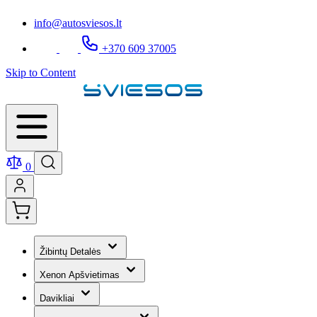
info@autosviesos.lt
+370 609 37005
Skip to Content
0
Žibintų Detalės
Xenon Apšvietimas
Davikliai