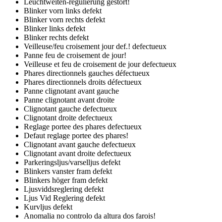
Leuchtweiten-regulierung gestort!
Blinker vorn links defekt
Blinker vorn rechts defekt
Blinker links defekt
Blinker rechts defekt
Veilleuse/feu croisement jour def.! defectueux
Panne feu de croisement de jour!
Veilleuse et feu de croisement de jour defectueux
Phares directionnels gauches défectueux
Phares directionnels droits défectueux
Panne clignotant avant gauche
Panne clignotant avant droite
Clignotant gauche defectueux
Clignotant droite defectueux
Reglage portee des phares defectueux
Defaut reglage portee des phares!
Clignotant avant gauche defectueux
Clignotant avant droite defectueux
Parkeringsljus/varselljus defekt
Blinkers vanster fram defekt
Blinkers höger fram defekt
Ljusviddsreglering defekt
Ljus Vid Reglering defekt
Kurvljus defekt
Anomalia no controlo da altura dos farois!