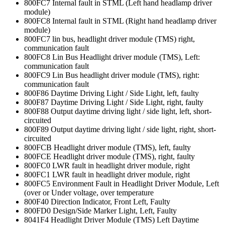
800FC7 Internal fault in STML (Left hand headlamp driver
module)
800FC8 Internal fault in STML (Right hand headlamp driver
module)
800FC7 lin bus, headlight driver module (TMS) right,
communication fault
800FC8 Lin Bus Headlight driver module (TMS), Left:
communication fault
800FC9 Lin Bus headlight driver module (TMS), right:
communication fault
800F86 Daytime Driving Light / Side Light, left, faulty
800F87 Daytime Driving Light / Side Light, right, faulty
800F88 Output daytime driving light / side light, left, short-
circuited
800F89 Output daytime driving light / side light, right, short-
circuited
800FCB Headlight driver module (TMS), left, faulty
800FCE Headlight driver module (TMS), right, faulty
800FC0 LWR fault in headlight driver module, right
800FC1 LWR fault in headlight driver module, right
800FC5 Environment Fault in Headlight Driver Module, Left
(over or Under voltage, over temperature
800F40 Direction Indicator, Front Left, Faulty
800FD0 Design/Side Marker Light, Left, Faulty
8041F4 Headlight Driver Module (TMS) Left Daytime