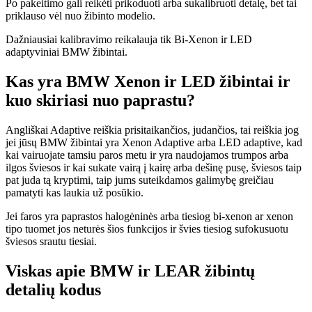
Po pakeitimo gali reikėti prikoduoti arba sukalibruoti detalę, bet tai
priklauso vėl nuo žibinto modelio.
Dažniausiai kalibravimo reikalauja tik Bi-Xenon ir LED
adaptyviniai BMW žibintai.
Kas yra BMW Xenon ir LED žibintai ir
kuo skiriasi nuo paprastu?
Angliškai Adaptive reiškia prisitaikančios, judančios, tai reiškia jog
jei jūsų BMW žibintai yra Xenon Adaptive arba LED adaptive, kad
kai vairuojate tamsiu paros metu ir yra naudojamos trumpos arba
ilgos šviesos ir kai sukate vairą į kairę arba dešinę pusę, šviesos taip
pat juda tą kryptimi, taip jums suteikdamos galimybę greičiau
pamatyti kas laukia už posūkio.
Jei faros yra paprastos halogėninės arba tiesiog bi-xenon ar xenon
tipo tuomet jos neturės šios funkcijos ir švies tiesiog sufokusuotu
šviesos srautu tiesiai.
Viskas apie BMW ir LEAR žibintų
detalių kodus