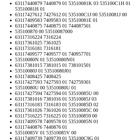
63117440879 7440879 01 53510081K 03 535100C1H 01
53510081H 01
63117427612 7427612 01 535100C1J 00 53510081J 00
63117409583 7409583 01 53510081E 01
63117440875 7440875 01 744087501
535100870 00 53510087000
63117316224 7316224
63117361025 7361025
63117316181 7316181
63117409577 7409577 01 740957701
53510080N 01 53510080N01
63117381015 7381015 01 738101501
53510080J 01 53510080J01
63117408425 7408425
63117427593 7427593 01 742759301
53510080U 00 53510080U 01
63117427594 7427594 01 53510085U 00
63117381016 7381016 01 53510085J 03
63117316183 7316183 01 53510085D 02
63117361026 7361026 01 53510085C 00
63117316225 7316225 01 535100859 00
63117409578 7409578 01 53510085N 01
63117440876 7440876 01
53510085V 01 53510085V 00
63117409739 7409739 01 535100C9G 01