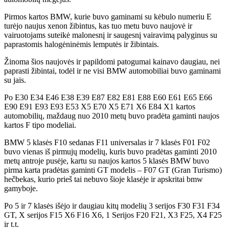
Pirmos kartos BMW, kurie buvo gaminami su kėbulo numeriu E
turėjo naujus xenon žibintus, kas tuo metu buvo naujovė ir
vairuotojams suteikė malonesnį ir saugesnį vairavimą palyginus su
paprastomis halogėninėmis lemputės ir žibintais.
Žinoma šios naujovės ir papildomi patogumai kainavo daugiau, nei
paprasti žibintai, todėl ir ne visi BMW automobiliai buvo gaminami
su jais.
Po E30 E34 E46 E38 E39 E87 E82 E81 E88 E60 E61 E65 E66
E90 E91 E93 E93 E53 X5 E70 X5 E71 X6 E84 X1 kartos
automobilių, maždaug nuo 2010 metų buvo pradėta gaminti naujos
kartos F tipo modeliai.
BMW 5 klasės F10 sedanas F11 universalas ir 7 klasės F01 F02
buvo vienas iš pirmujų modelių, kuris buvo pradėtas gaminti 2010
metų antroje pusėje, kartu su naujos kartos 5 klasės BMW buvo
pirma karta pradėtas gaminti GT modelis – F07 GT (Gran Turismo)
hečbekas, kurio prieš tai nebuvo šioje klasėje ir apskritai bmw
gamyboje.
Po 5 ir 7 klasės išėjo ir daugiau kitų modelių 3 serijos F30 F31 F34
GT, X serijos F15 X6 F16 X6, 1 Serijos F20 F21, X3 F25, X4 F25
ir t.t.