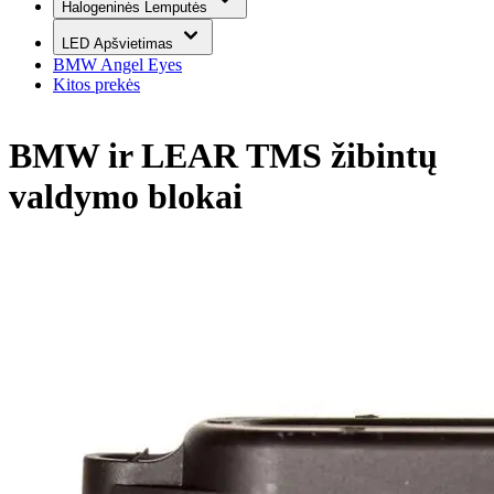
Halogeninės Lemputės
LED Apšvietimas
BMW Angel Eyes
Kitos prekės
BMW ir LEAR TMS žibintų
valdymo blokai