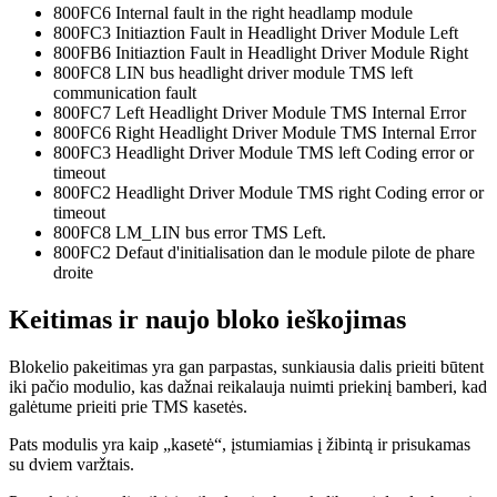
800FC6 Internal fault in the right headlamp module
800FC3 Initiaztion Fault in Headlight Driver Module Left
800FB6 Initiaztion Fault in Headlight Driver Module Right
800FC8 LIN bus headlight driver module TMS left
communication fault
800FC7 Left Headlight Driver Module TMS Internal Error
800FC6 Right Headlight Driver Module TMS Internal Error
800FC3 Headlight Driver Module TMS left Coding error or
timeout
800FC2 Headlight Driver Module TMS right Coding error or
timeout
800FC8 LM_LIN bus error TMS Left.
800FC2 Defaut d'initialisation dan le module pilote de phare
droite
Keitimas ir naujo bloko ieškojimas
Blokelio pakeitimas yra gan parpastas, sunkiausia dalis prieiti būtent
iki pačio modulio, kas dažnai reikalauja nuimti priekinį bamberi, kad
galėtume prieiti prie TMS kasetės.
Pats modulis yra kaip „kasetė“, įstumiamias į žibintą ir prisukamas
su dviem varžtais.