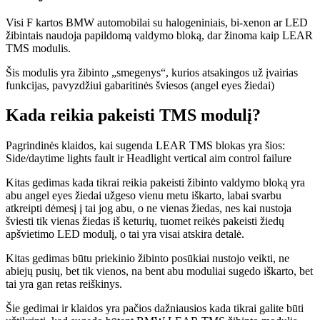
Visi F kartos BMW automobilai su halogeniniais, bi-xenon ar LED
žibintais naudoja papildomą valdymo bloką, dar žinoma kaip LEAR
TMS modulis.
Šis modulis yra žibinto „smegenys“, kurios atsakingos už įvairias
funkcijas, pavyzdžiui gabaritinės šviesos (angel eyes žiedai)
Kada reikia pakeisti TMS modulį?
Pagrindinės klaidos, kai sugenda LEAR TMS blokas yra šios:
Side/daytime lights fault ir Headlight vertical aim control failure
Kitas gedimas kada tikrai reikia pakeisti žibinto valdymo bloką yra
abu angel eyes žiedai užgeso vienu metu iškarto, labai svarbu
atkreipti dėmesį į tai jog abu, o ne vienas žiedas, nes kai nustoja
šviesti tik vienas žiedas iš keturių, tuomet reikės pakeisti žiedų
apšvietimo LED modulį, o tai yra visai atskira detalė.
Kitas gedimas būtu priekinio žibinto posūkiai nustojo veikti, ne
abiejų pusių, bet tik vienos, na bent abu moduliai sugedo iškarto, bet
tai yra gan retas reiškinys.
Šie gedimai ir klaidos yra pačios dažniausios kada tikrai galite būti