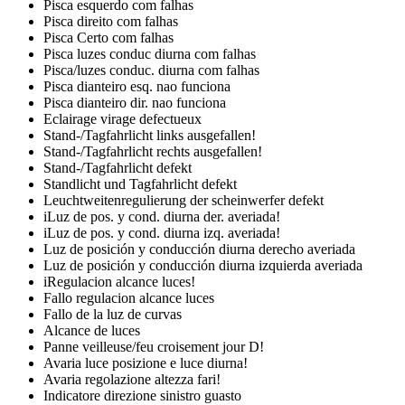
Pisca esquerdo com falhas
Pisca direito com falhas
Pisca Certo com falhas
Pisca luzes conduc diurna com falhas
Pisca/luzes conduc. diurna com falhas
Pisca dianteiro esq. nao funciona
Pisca dianteiro dir. nao funciona
Eclairage virage defectueux
Stand-/Tagfahrlicht links ausgefallen!
Stand-/Tagfahrlicht rechts ausgefallen!
Stand-/Tagfahrlicht defekt
Standlicht und Tagfahrlicht defekt
Leuchtweitenregulierung der scheinwerfer defekt
iLuz de pos. y cond. diurna der. averiada!
iLuz de pos. y cond. diurna izq. averiada!
Luz de posición y conducción diurna derecho averiada
Luz de posición y conducción diurna izquierda averiada
iRegulacion alcance luces!
Fallo regulacion alcance luces
Fallo de la luz de curvas
Alcance de luces
Panne veilleuse/feu croisement jour D!
Avaria luce posizione e luce diurna!
Avaria regolazione altezza fari!
Indicatore direzione sinistro guasto