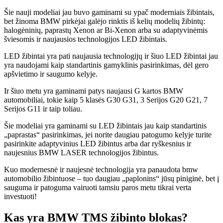
Šie nauji modeliai jau buvo gaminami su ypač moderniais žibintais,
bet žinoma BMW pirkėjai galėjo rinktis iš kelių modelių žibintų:
halogėninių, paprastų Xenon ar Bi-Xenon arba su adaptyvinėmis
šviesomis ir naujausios technologijos LED žibintais.
LED žibintai yra pati naujausia technologijų ir šiuo LED žibintai jau
yra naudojami kaip standartinis gamyklinis pasirinkimas, dėl gero
apšvietimo ir saugumo kelyje.
Ir šiuo metu yra gaminami patys naujausi G kartos BMW
automobiliai, tokie kaip 5 klasės G30 G31, 3 Serijos G20 G21, 7
Serijos G11 ir taip toliau.
Šie modeliai yra gaminami su LED žibintais jau kaip standartinis
„paprastas“ pasirinkimas, jei norite daugiau patogumo kelyje turite
pasirinkite adaptyvinius LED žibintus arba dar ryškesnius ir
naujesnius BMW LASER technologijos žibintus.
Kuo modernesnė ir naujesnė technologija yra panaudota bmw
automobilio žibintuose – tuo daugiau „paplonins“ jūsų piniginė, bet į
sauguma ir patoguma vairuoti tamsiu paros metu tikrai verta
investuoti!
Kas yra BMW TMS žibinto blokas?