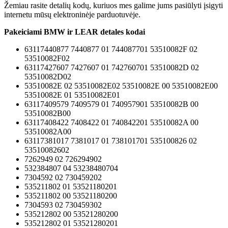
Žemiau rasite detalių kodų, kuriuos mes galime jums pasiūlyti įsigyti
internetu mūsų elektroninėje parduotuvėje.
Pakeiciami BMW ir LEAR detales kodai
63117440877 7440877 01 744087701 53510082F 02
53510082F02
63117427607 7427607 01 742760701 53510082D 02
53510082D02
53510082E 02 53510082E02 53510082E 00 53510082E00
53510082E 01 53510082E01
63117409579 7409579 01 740957901 53510082B 00
53510082B00
63117408422 7408422 01 740842201 53510082A 00
53510082A00
63117381017 7381017 01 738101701 535100826 02
53510082602
7262949 02 726294902
532384807 04 53238480704
7304592 02 730459202
535211802 01 53521180201
535211802 00 53521180200
7304593 02 730459302
535212802 00 53521280200
535212802 01 53521280201