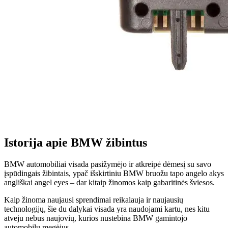
Istorija apie BMW žibintus
BMW automobiliai visada pasižymėjo ir atkreipė dėmesį su savo
įspūdingais žibintais, ypač išskirtiniu BMW bruožu tapo angelo akys
angliškai angel eyes – dar kitaip žinomos kaip gabaritinės šviesos.
Kaip žinoma naujausi sprendimai reikalauja ir naujausių
technologijų, šie du dalykai visada yra naudojami kartu, nes kitu
atveju nebus naujovių, kurios nustebina BMW gamintojo
automobilų megėjus.