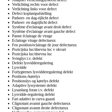
Verlichting rechts voor defect
Verlichting links voor defect
Defect koplampafstelling
Parkeer- en dag-rijlicht defect
Parkeer- en dagrijlicht defect
Système d'eclairage avant droit defect
Système d'eclairage avant gauche defect
Panne éclairage de virage
Eclairage virage defectueux
Feu position/eclairage de jour defectueux
Pozicijska luc/dnevna luc v okvari
Pozicijska luc/dnevna luc
Svinglys t.v. defekt
Defekt lysvidderegulering
Lysvidde
Forlygternes lysvidderegulering defekt
Positions-/kørelys
Positionslys og kørelys defekt
Adaptive lyssystemer defekt
Lysanlaeg foran t.v. defekt
Lysvidde-regulering defekt
Fari adattivi in curva guasti
Clignotant avannt gauche defectueux
Clignotant avannt droite defectueux