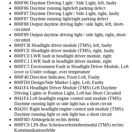
800F86 Daytime Driving Light / Side Light, left, faulty
800F86 Daytime running light/left parking defect
800F87 Daytime Driving Light / Side Light, right, faulty
800F87 Daytime running light/right parking defect
800F88 Output daytime driving light / side light, left, short-
circuited
800F89 Output daytime driving light / side light, right, short-
circuited
800FCB Headlight driver module (TMS), left, faulty
800FCE Headlight driver module (TMS), right, faulty
800FC0 LWR fault in headlight driver module, right
800FC1 LWR fault in headlight driver module, right
800FC5 Environment Fault in Headlight Driver Module, Left
(over or Under voltage, over temperature
800F40 Direction Indicator, Front Left, Faulty
800FD0 Design/Side Marker Light, Left, Faulty
8041F4 Headlight Driver Module (TMS) Left Daytime
Driving Lights or Position Light, Left has Short Circuited
8041F4 Left headlight engine control unit module (TMS):
Daytime running light or side light has a short circuit
804201 Right headlight engine control unit module (TMS):
Daytime running light or side light has a short circuit
800F8D Abbiegelicht rechts defekt
800FC9 LIN-Bus Scheinwerfertreibermodul (TMS) rechts:
Kommunikationsfehle