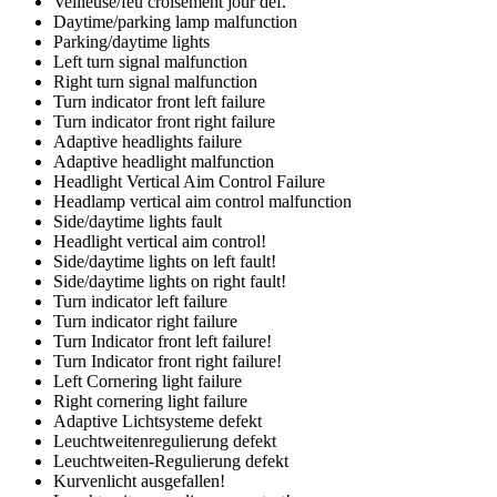
Veilleuse/feu croisement jour def.
Daytime/parking lamp malfunction
Parking/daytime lights
Left turn signal malfunction
Right turn signal malfunction
Turn indicator front left failure
Turn indicator front right failure
Adaptive headlights failure
Adaptive headlight malfunction
Headlight Vertical Aim Control Failure
Headlamp vertical aim control malfunction
Side/daytime lights fault
Headlight vertical aim control!
Side/daytime lights on left fault!
Side/daytime lights on right fault!
Turn indicator left failure
Turn indicator right failure
Turn Indicator front left failure!
Turn Indicator front right failure!
Left Cornering light failure
Right cornering light failure
Adaptive Lichtsysteme defekt
Leuchtweitenregulierung defekt
Leuchtweiten-Regulierung defekt
Kurvenlicht ausgefallen!