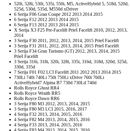
520i, 528i, 530i, 535i, 550i, M5, ActiveHybrid 5, 518d, 520d,
525d, 530d, 535d, M550d xDriver
6 Serija F06 Gran Coupe 2012 2013 2014 2015
6 Serija F12 2012 2013 2014 2015
6 Serija F13 2012 2013 2014 2015
X Serija X3 F25 Pre-Facelift Prieš Facelift 2010, 2012, 2013,
2014
3 Serija F30 2011, 2012, 2013, 2014, 2015 Prieš Facelift
3 Serija F31 2011, 2012, 2013, 2014, 2015 Prieš Facelift
3 Serija F34 Gran Turismo (GT) 2012, 2013, 2014, 2015
Prieš Facelift
3 Serija 316i, 318i, 320i, 328i, 335i, 316d, 318d, 320d, 325d,
330d, 335d
7 Serija F01 F02 LCI Facelift 2011 2012 2013 2014 2015
730Li 740i 740Li 750i 750Li xDrive 760i 760Li
ActiveHybrid7 Alpina B7 730d 730Ld 740d
Rolls Royce Ghost RR4
Rolls Royce Wraith RR5
Rolls Royce Dawn RR6
3 Serija F80 M3 2012, 2013, 2014, 2015
3 Serija F80 M3 LCI 2015, 2016, 2017
4 Serija F32 2013, 2014, 2015, 2016
4 Serija F82 M4 2013, 2014, 2015, 2016
4 Serija F33 2013, 2014, 2015, 2016
4 Serija F83 M4 2013, 2014, 2015, 2016