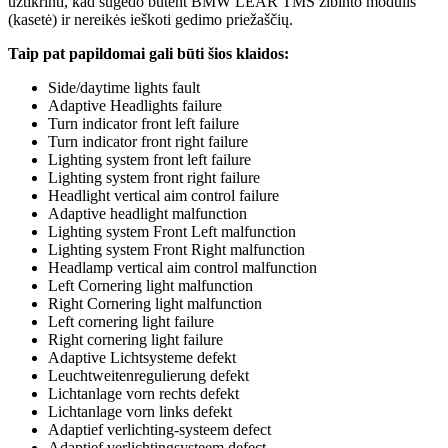
užtikrinti, kad sugedo būtent BMW LEAR TMS žibinto modulis
(kasetė) ir nereikės ieškoti gedimo priežaščių.
Taip pat papildomai gali būti šios klaidos:
Side/daytime lights fault
Adaptive Headlights failure
Turn indicator front left failure
Turn indicator front right failure
Lighting system front left failure
Lighting system front right failure
Headlight vertical aim control failure
Adaptive headlight malfunction
Lighting system Front Left malfunction
Lighting system Front Right malfunction
Headlamp vertical aim control malfunction
Left Cornering light malfunction
Right Cornering light malfunction
Left cornering light failure
Right cornering light failure
Adaptive Lichtsysteme defekt
Leuchtweitenregulierung defekt
Lichtanlage vorn rechts defekt
Lichtanlage vorn links defekt
Adaptief verlichting-systeem defect
Adaptief verlichtingsysteem defect