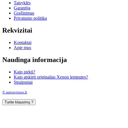
Taisyklės
Garantija
Grąžinimas
Privatumo politika
Rekvizitai
Kontaktai
Apie mus
Naudinga informacija
Kaip pirkti?
Kaip atskirti originalias Xenon lemputes?
Straipsniai
© autosviesos.lt
Turite klausimų ?