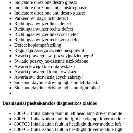
Indicatore direzione destro guasto
Indicatore direzione ant. sinistro guasto
Indicatore direzione ant. destro guasto
Parkeer- en dagrijlicht defect
Richtingaanwijzer links defect
Richtingaanwijzer rechts defect
Richtingaanwijzer linksvoor defect
Richtingaanwijzer rechtsvoor defect
Defect koplampafstelling
Regulacja zasiegu swiatel niesprawn!
Awaria prawego sw. pozycyjn/dziennego!
Swiatlo pozycyjne/dzienne uszkodzone
Awaria lewego kierunkowskazu
Awaria prawego kierunkowskazu
Awaria sw. doswietlajacych zakrety!
Side and daytime driving lights on left failed.
Side and daytime driving lights on right failed
Dazniausiai pasitaikancios diagnostikos klaidos
800FC3 Initialization fault in left headlamp driver module
800FC2 Initialization fault in right headlamp driver module
800FC3 Initialisation fault in headlight driver module left
800FC2 Initialisation fault in headlight driver module right