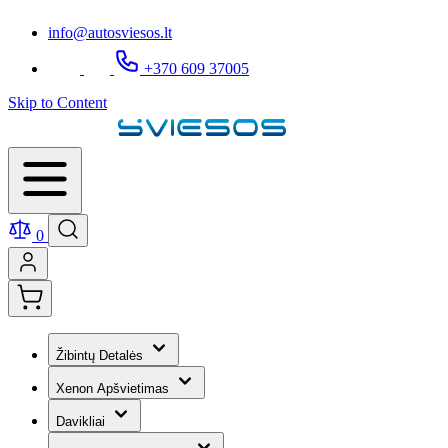
info@autosviesos.lt
+370 609 37005
Skip to Content
0
Žibintų Detalės
Xenon Apšvietimas
Davikliai