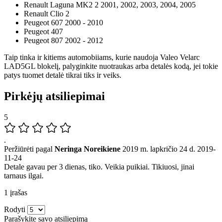
Renault Laguna MK2 2 2001, 2002, 2003, 2004, 2005
Renault Clio 2
Peugeot 607 2000 - 2010
Peugeot 407
Peugeot 807 2002 - 2012
Taip tinka ir kitiems automobiiams, kurie naudoja Valeo Velarc
LAD5GL blokelį, palyginkite nuotraukas arba detalės kodą, jei tokie
patys tuomet detalė tikrai tiks ir veiks.
Pirkėjų atsiliepimai
5
.
Peržiūrėti pagal
Neringa Noreikiene
2019 m. lapkričio 24 d.
2019-
11-24
Detale gavau per 3 dienas, tiko. Veikia puikiai. Tikiuosi, jinai
tarnaus ilgai.
1 įrašas
Rodyti
Parašykite savo atsiliepimą