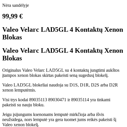
Nėra sandėlyje
99,99 €
Valeo Velarc LAD5GL 4 Kontaktų Xenon
Blokas
Valeo Velarc LAD5GL 4 Kontaktų Xenon
Blokas
Originalus Valeo Velarc LAD5GL su 4 kontaktų jungtimi aukštos
įtampos xenon blokas skirtas pakeisti seną sugedusį blokelį.
Valeo LAD5GL blokeliai naudoja su D1S, D1R, D2S arba D2R
xenon lemputėmis.
Visi trys kodai 89035113 89030471 ir 89035114 yra tinkami
pakeisti su nauju bloku.
Jeigu įsijungums ksenonams lemputė mirkčioja arba išvis
neužsidega, nors lemputė yra gera tuomet jums reikės pakeisti šį
Valeo xenon blokelį.