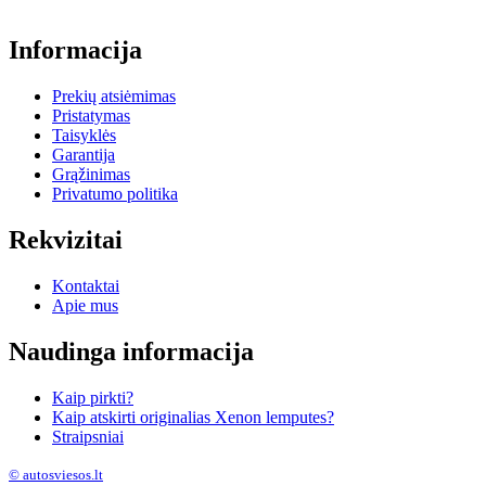
Informacija
Prekių atsiėmimas
Pristatymas
Taisyklės
Garantija
Grąžinimas
Privatumo politika
Rekvizitai
Kontaktai
Apie mus
Naudinga informacija
Kaip pirkti?
Kaip atskirti originalias Xenon lemputes?
Straipsniai
© autosviesos.lt