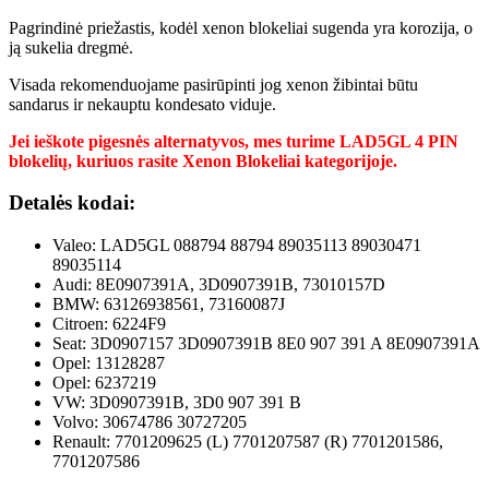
Pagrindinė priežastis, kodėl xenon blokeliai sugenda yra korozija, o
ją sukelia dregmė.
Visada rekomenduojame pasirūpinti jog xenon žibintai būtu
sandarus ir nekauptu kondesato viduje.
Jei ieškote pigesnės alternatyvos, mes turime LAD5GL 4 PIN
blokelių, kuriuos rasite Xenon Blokeliai kategorijoje.
Detalės kodai:
Valeo: LAD5GL 088794 88794 89035113 89030471
89035114
Audi: 8E0907391A, 3D0907391B, 73010157D
BMW: 63126938561, 73160087J
Citroen: 6224F9
Seat: 3D0907157 3D0907391B 8E0 907 391 A 8E0907391A
Opel: 13128287
Opel: 6237219
VW: 3D0907391B, 3D0 907 391 B
Volvo: 30674786 30727205
Renault: 7701209625 (L) 7701207587 (R) 7701201586,
7701207586