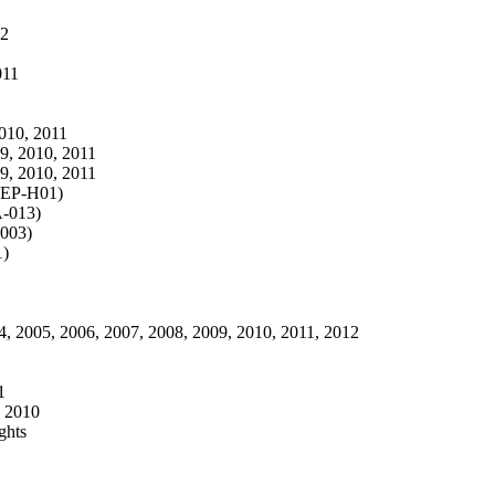
12
011
010, 2011
9, 2010, 2011
9, 2010, 2011
SEP-H01)
A-013)
-003)
1)
 2005, 2006, 2007, 2008, 2009, 2010, 2011, 2012
1
, 2010
ghts