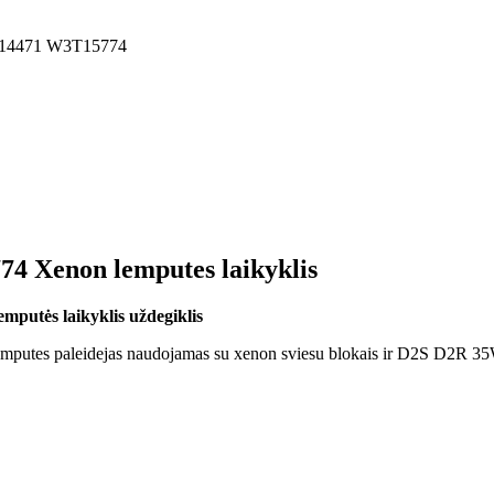
3T14471 W3T15774
Xenon lemputes laikyklis
tės laikyklis uždegiklis
es paleidejas naudojamas su xenon sviesu blokais ir D2S D2R 35W