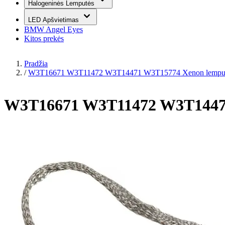
Halogeninės Lemputės
LED Apšvietimas
BMW Angel Eyes
Kitos prekės
Pradžia
/
W3T16671 W3T11472 W3T14471 W3T15774 Xenon lemputes
W3T16671 W3T11472 W3T14471 