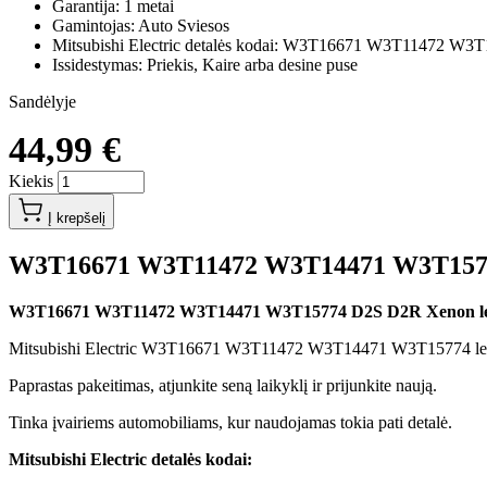
Garantija: 1 metai
Gamintojas: Auto Sviesos
Mitsubishi Electric detalės kodai: W3T16671 W3T11472 W
Issidestymas: Priekis, Kaire arba desine puse
Sandėlyje
44,99 €
Kiekis
Į krepšelį
W3T16671 W3T11472 W3T14471 W3T15774 
W3T16671 W3T11472 W3T14471 W3T15774 D2S D2R Xenon lempu
Mitsubishi Electric W3T16671 W3T11472 W3T14471 W3T15774 lemput
Paprastas pakeitimas, atjunkite seną laikyklį ir prijunkite naują.
Tinka įvairiems automobiliams, kur naudojamas tokia pati detalė.
Mitsubishi Electric detalės kodai: