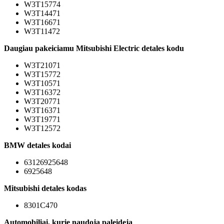
W3T15774
W3T14471
W3T16671
W3T11472
Daugiau pakeiciamu Mitsubishi Electric detales kodu
W3T21071
W3T15772
W3T10571
W3T16372
W3T20771
W3T16371
W3T19771
W3T12572
BMW detales kodai
63126925648
6925648
Mitsubishi detales kodas
8301C470
Automobiliai, kurie naudoja paleideja