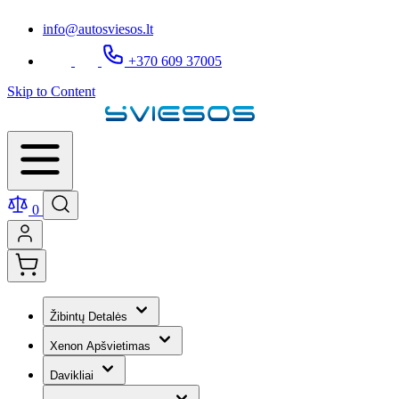
info@autosviesos.lt
+370 609 37005
Skip to Content
0
Žibintų Detalės
Xenon Apšvietimas
Davikliai