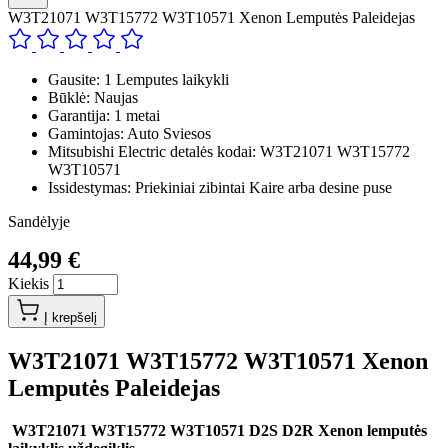
W3T21071 W3T15772 W3T10571 Xenon Lemputės Paleidejas
Gausite: 1 Lemputes laikykli
Būklė: Naujas
Garantija: 1 metai
Gamintojas: Auto Sviesos
Mitsubishi Electric detalės kodai: W3T21071 W3T15772
W3T10571
Issidestymas: Priekiniai zibintai Kaire arba desine puse
Sandėlyje
44,99 €
Kiekis
Į krepšelį
W3T21071 W3T15772 W3T10571 Xenon
Lemputės Paleidejas
W3T21071 W3T15772 W3T10571 D2S D2R Xenon lemputės