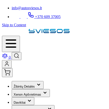
info@autosviesos.lt
+370 609 37005
Skip to Content
0
Žibintų Detalės
Xenon Apšvietimas
Davikliai