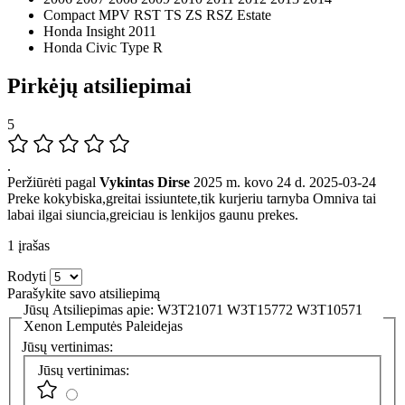
Compact MPV RST TS ZS RSZ Estate
Honda Insight 2011
Honda Civic Type R
Pirkėjų atsiliepimai
5
.
Peržiūrėti pagal
Vykintas Dirse
2025 m. kovo 24 d.
2025-03-24
Preke kokybiska,greitai issiuntete,tik kurjeriu tarnyba Omniva tai
labai ilgai siuncia,greiciau is lenkijos gaunu prekes.
1 įrašas
Rodyti
Parašykite savo atsiliepimą
Jūsų Atsiliepimas apie:
W3T21071 W3T15772 W3T10571
Xenon Lemputės Paleidejas
Jūsų vertinimas:
Jūsų vertinimas: