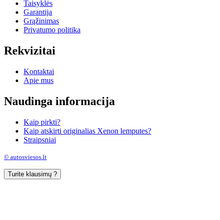
Taisyklės
Garantija
Grąžinimas
Privatumo politika
Rekvizitai
Kontaktai
Apie mus
Naudinga informacija
Kaip pirkti?
Kaip atskirti originalias Xenon lemputes?
Straipsniai
© autosviesos.lt
Turite klausimų ?