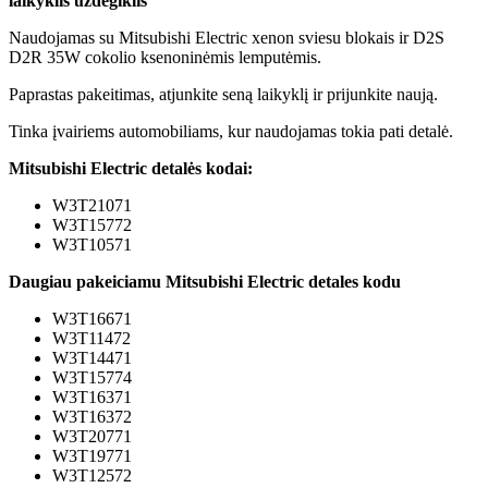
laikyklis uždegiklis
Naudojamas su Mitsubishi Electric xenon sviesu blokais ir D2S
D2R 35W cokolio ksenoninėmis lemputėmis.
Paprastas pakeitimas, atjunkite seną laikyklį ir prijunkite naują.
Tinka įvairiems automobiliams, kur naudojamas tokia pati detalė.
Mitsubishi Electric detalės kodai:
W3T21071
W3T15772
W3T10571
Daugiau pakeiciamu Mitsubishi Electric detales kodu
W3T16671
W3T11472
W3T14471
W3T15774
W3T16371
W3T16372
W3T20771
W3T19771
W3T12572