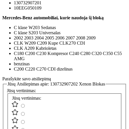
130732907201
10EEG050109
Mercedes-Benz automobiliai, kurie naudoja šį bloką
C klase W203 Sedanas
C klase S203 Universalas
2002 2003 2004 2005 2006 2007 2008 2009
CLK W209 C209 Kupe CLK270 CDI
CLK A209 Kabrioletas
C180 C200 C230 Kompresor C240 C280 C320 C350 C55
AMG
benzinas
C200 C220 C270 CDI dizelinas
Parašykite savo atsiliepimą
Jūsų Atsiliepimas apie:
130732907202 Xenon Blokas
Jūsų vertinimas:
Jūsų vertinimas: