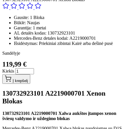
Gausite: 1 Bloka
Būklė: Naujas
Garantija: 1 metai
AL detalės kodas: 130732923101
Mercedes-Benz detales kodai: A2219000701
Išsidėstymas: Priekiniai zibintai Kairė arba dešinė pusė
Sandėlyje
119,99 €
Kiekis
Į krepšelį
130732923101 A2219000701 Xenon
Blokas
130732923101 A2219000701 Xalwa aukštos įtampos xenon
šviesų valdymo ir uždegimo blokas
Mercedes-Benz A2219000701 Xalwa blokas naudojamas su D1S