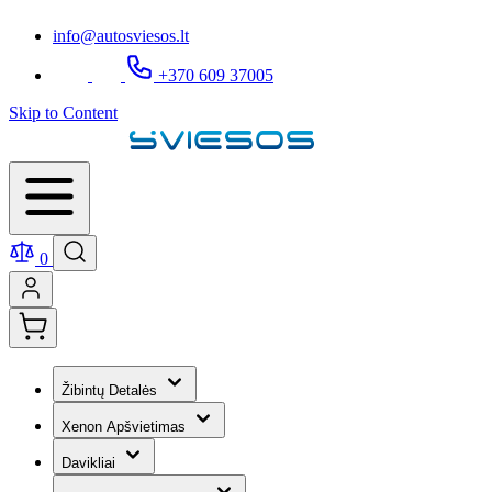
info@autosviesos.lt
+370 609 37005
Skip to Content
0
Žibintų Detalės
Xenon Apšvietimas
Davikliai