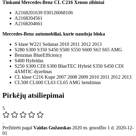
Tinkami Mercedes-Benz CL C216 Xenon zibintai
A2168201639 030126068106
A2168204561
A2168204661
Mercedes-Benz automobiliai, kurie naudoja bloka
S klase W221 Sedanas 2010 2011 2012 2013
S280 S300 S350 S450 S500 S550 S600 S63 S65 AMG
Benzinas BlueEfficiency
S400 Hybridas
S250 S300 CDI S300 BlueTEC Hybrid S350 S450 CDI
4AMTIC dyzelinas
CL klase C216 Kupe 2007 2008 2009 2010 2011 2012 2013
CL500 CL600 CL63 CL65 AMG bendzinas
Pirkėjų atsiliepimai
5
.
Peržiūrėti pagal
Vaidas Gužauskas
2020 m. gruodžio 1 d.
2020-12-
01