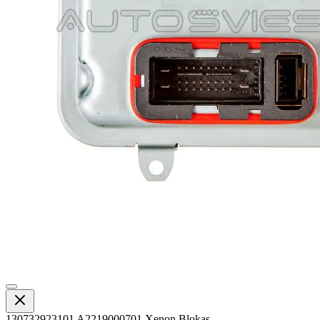
130732923101 A2219000701 Xenon Blokas