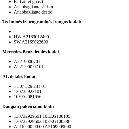
Fari attivi guasti
Anabbagliante sinistro
Anabbagliante destro
Techninės ir programinės įrangos kodai:
HW A2169012400
SW A2169022600
Mercedes-Benz detales kodai
A2219000701
A221 900 07 01
AL detales kodai
1 307 329 231 01
130732923101
10EEG081656
Daugiau pakeiciamu kodu
130732929601 10EEG100105
130732929602 10EEG100886
A216 900 90 00 A2169009000