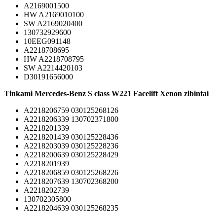
A2169001500
HW A2169010100
SW A2169020400
130732929600
10EEG091148
A2218708695
HW A2218708795
SW A2214420103
D30191656000
Tinkami Mercedes-Benz S class W221 Facelift Xenon zibintai
A2218206759 030125268126
A2218206339 130702371800
A2218201339
A2218201439 030125228436
A2218203039 030125228236
A2218200639 030125228429
A2218201939
A2218206859 030125268226
A2218207639 130702368200
A2218202739
130702305800
A2218204639 030125268235