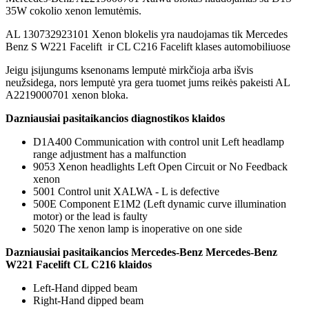
35W cokolio xenon lemutėmis.
AL 130732923101 Xenon blokelis yra naudojamas tik Mercedes
Benz S W221 Facelift ir CL C216 Facelift klases automobiliuose
Jeigu įsijungums ksenonams lemputė mirkčioja arba išvis
neužsidega, nors lemputė yra gera tuomet jums reikės pakeisti AL
A2219000701 xenon bloka.
Dazniausiai pasitaikancios diagnostikos klaidos
D1A400 Communication with control unit Left headlamp
range adjustment has a malfunction
9053 Xenon headlights Left Open Circuit or No Feedback
xenon
5001 Control unit XALWA - L is defective
500E Component E1M2 (Left dynamic curve illumination
motor) or the lead is faulty
5020 The xenon lamp is inoperative on one side
Dazniausiai pasitaikancios Mercedes-Benz Mercedes-Benz
W221 Facelift CL C216 klaidos
Left-Hand dipped beam
Right-Hand dipped beam