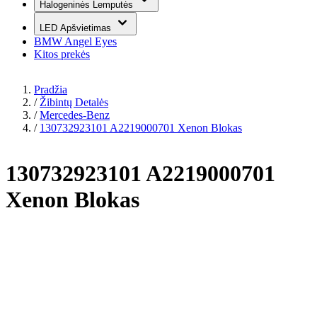
Halogeninės Lemputės
LED Apšvietimas
BMW Angel Eyes
Kitos prekės
Pradžia
/
Žibintų Detalės
/
Mercedes-Benz
/
130732923101 A2219000701 Xenon Blokas
130732923101 A2219000701
Xenon Blokas